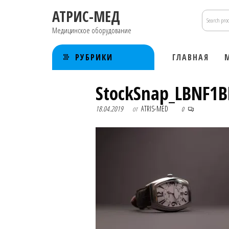
Перейти
АТРИС-МЕД
к
содержимому
Медицинское оборудование
РУБРИКИ
ГЛАВНАЯ
StockSnap_LBNF1BE
18.04.2019
от
ATRIS-MED
0