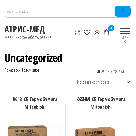
Перейти
к
содержимому
АТРИС-МЕД
0
Медицинское оборудование
МЕН
Ю
Uncategorized
Показ всех 4 элементов
VIEW:
24
/
48
/
ALL
K61B-CE Термобумага
K65HM-CE Термобумага
Mitsubishi
Mitsubishi