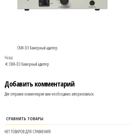
CMA-D3 Камерный адаптер
Навигация
Предыдущая
Назад
запись
CMA-D3 Камерный адаптер
по
записям
Добавить комментарий
Для отправки комментария вам необходимо
авторизоваться
.
СРАВНИТЬ ТОВАРЫ
НЕТ ТОВАРОВ ДЛЯ СРАВНЕНИЯ