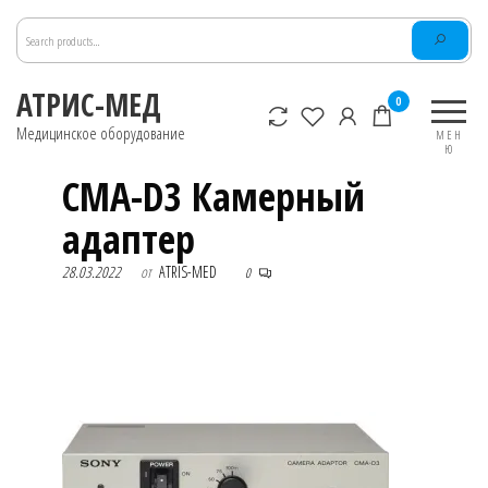
Перейти
к
содержимому
АТРИС-МЕД
0
Медицинское оборудование
МЕН
Ю
CMA-D3 Камерный
адаптер
28.03.2022
от
ATRIS-MED
0