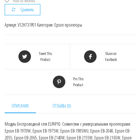
Add to wishlist
сети
Сравнить
Epson
ELPAP10
Артикул:
V12H731P01
Категория:
Epson проекторы
Tweet This
Share on
Product
Facebook
Pin This
Product
ОПИСАНИЕ
ОТЗЫВЫ (0)
Модуль беспроводной сети ELPAP10. Совместим с универсальными проекторами:
Epson EB-1970W, Epson EB-1975W, Epson EB-1985WU, Epson EB-2040, Epson EB-
2055, Epson EB-2065, Epson EB-2140W, Epson EB-2155W, Epson EB-2165W, Epson