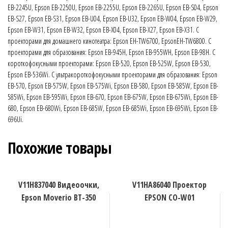
EB-2245U, Epson EB-2250U, Epson EB-2255U, Epson EB-2265U, Epson EB-S04, Epson
EB-S27, Epson EB-S31, Epson EB-U04, Epson EB-U32, Epson EB-W04, Epson EB-W29,
Epson EB-W31, Epson EB-W32, Epson EB-X04, Epson EB-X27, Epson EB-X31. С
проекторами для домашнего кинотеатра: Epson EH-TW6700, EpsonEH-TW6800. С
проекторами для образования: Epson EB-945H, Epson EB-955WH, Epson EB-98H. С
короткофокусными проекторами: Epson EB-520, Epson EB-525W, Epson EB-530,
Epson EB-536Wi. С ультракороткофокусными проекторами для образования: Epson
EB-570, Epson EB-575W, Epson EB-575Wi, Epson EB-580, Epson EB-585W, Epson EB-
585Wi, Epson EB-595Wi, Epson EB-670, Epson EB-675W, Epson EB-675Wi, Epson EB-
680, Epson EB-680Wi, Epson EB-685W, Epson EB-685Wi, Epson EB-695Wi, Epson EB-
696Ui.
Похожие товары
V11H837040 Видеоочки,
V11HA86040 Проектор
Epson Moverio BT-350
EPSON CO-W01