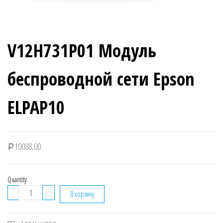
V12H731P01 Модуль
беспроводной сети Epson
ELPAP10
10088,00
Р
Quantity:
Количество
-
+
В корзину
V12H731P01
Модуль
беспроводной