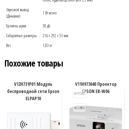
Звуковой вывод
1 Вт моно
(Динамик)
Уровень шума
30 дБ
Габаритные размеры
216 x 292 x 53 мм
Вес
1,83 кг
Похожие товары
V12H731P01 Модуль
V11H973040 Проектор
беспроводной сети Epson
EPSON EB-W06
ELPAP10