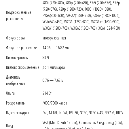
480i (720×480), 480p (720×480), 576i (720×576), 576p
(720×576), 720p (1280×720), 1080i (1920×1080),
Поддерживаемые
SVGA(800×600), SXGA2(1280×960), SXGA3(1280×1024),
разрешения
VGA(640×480), WXGA (1280×800), WXGA++ (1600×900),
WXGA1(1280×768), WXGA3(1360×768), XGA(1024×768)
Фокусировка
моторизованная
Фокусное расстояние
14.06 — 16.82 мм
Равномерность
83 %
Цветовоспроизведение
До 1 миллиарда
Диагональ
0,76 — 7.62 м
изображения
Лампа
214 Вт
Ресурс лампы
4000/7000 часов
Видео стандарты
PAL, M-PAL, N-PAL, PAL 60, NTSC, NTSC 4.43, SECAM, HDTV
VGA (Mini D-Sub 15-pin), Композитный видеовход (RCA),
Вход
HDMI, Аудиовход (Mini Jack 3,5 мм)