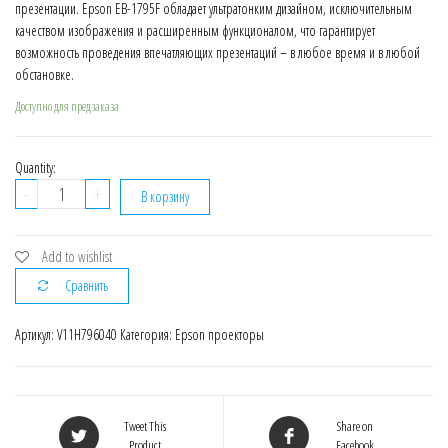
презентации. Epson EB-1795F обладает ультратонким дизайном, исключительным
качеством изображения и расширенным функционалом, что гарантирует
возможность проведения впечатляющих презентаций – в любое время и в любой
обстановке.
Доступно для предзаказа
Quantity:
Количество
-
+
В корзину
V11H796040
Проектор
EPSON
Add to wishlist
EB-
Сравнить
1795F
Артикул:
V11H796040
Категория:
Epson проекторы
Tweet This
Share on
Product
Facebook