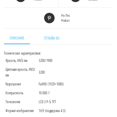
Pin This
Product
ОПИСАНИЕ
ОТЗЫВЫ (0)
Технические характеристики:
Яркость, ANSI лм
3200/1900
Цветовая яркость, ANSI
3200
лм
Разрешение
FullHD (1920×1080)
Контрастность
10 000:1
Технология
LCD:3 P-Si TFT
Формат изображения
16:9 (поддержка 4:3)