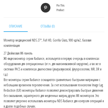
Pin This
Product
ОПИСАНИЕ
ОТЗЫВЫ (0)
Монитор медицинский NDS 27″, Full HD, Gorilla Glass, 900 кд/м2, базовая
комплектация
27 Дюймовая ЖК-панель
ЖК-видеомонитор серии Radiance, используется в первую очередь в комплексах
оборудования для операционных (в т.ч. для малоинвазивной хирургии), а так же в
системах PACS и комплексах диагностики (ультразвуковой, флуороскопии, MR, DR и
т.д.)
Все мониторы серии Radiance оснащаются сравнительно быстрыми матрицами с
небольшим временем переключения. За счет использования технологии Image Lag
Reduction (ILR) мониторы Radiance позволяют демонстрировать быстрые движения
без смазывания, характерного для медленных матриц других ЖК-мониторов. Это
позволяет уверенно использовать мониторы NDS Radiance для контроля операций и
в других подобных случаях.