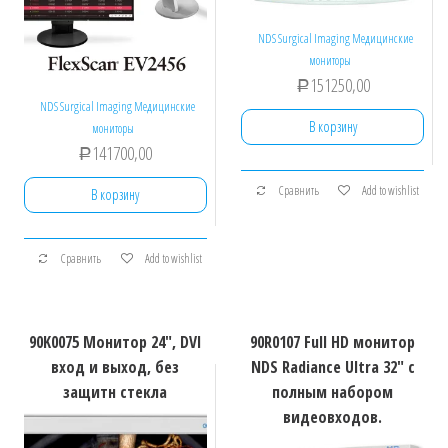
NDS Surgical Imaging Медицинские
мониторы
151250,00
Р
NDS Surgical Imaging Медицинские
В корзину
мониторы
141700,00
Р
Сравнить
Add to wishlist
В корзину
Сравнить
Add to wishlist
90K0075 Монитор 24″, DVI
90R0107 Full HD монитор
вход и выход, без
NDS Radiance Ultra 32″ c
защитн стекла
полным набором
видеовходов.