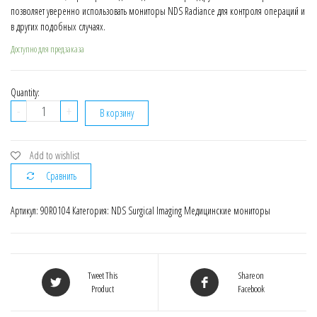
позволяет уверенно использовать мониторы NDS Radiance для контроля операций и
в других подобных случаях.
Доступно для предзаказа
Quantity:
Количество
-
+
В корзину
90R0104
Монитор
NDS
Add to wishlist
27",
Сравнить
Full
HD,
Артикул:
90R0104
Категория:
NDS Surgical Imaging Медицинские мониторы
Gorilla
Glass
Tweet This
Share on
Product
Facebook