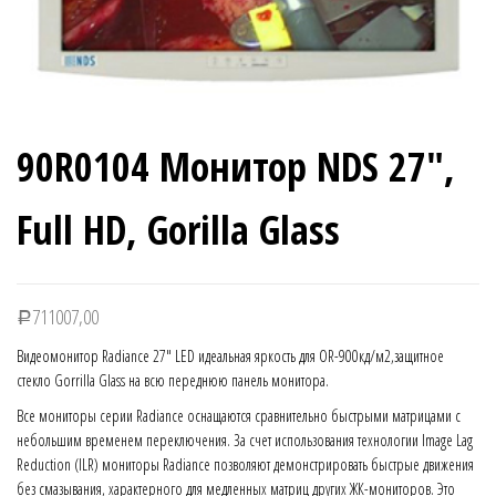
90R0104 Монитор NDS 27″,
Full HD, Gorilla Glass
711007,00
Р
Видеомонитор Radiance 27″ LED идеальная яркость для OR-900кд/м2,защитное
стекло Gorrilla Glass на всю переднюю панель монитора.
Все мониторы серии Radiance оснащаются сравнительно быстрыми матрицами с
небольшим временем переключения. За счет использования технологии Image Lag
Reduction (ILR) мониторы Radiance позволяют демонстрировать быстрые движения
без смазывания, характерного для медленных матриц других ЖК-мониторов. Это