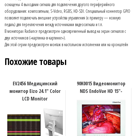
оснащены 4 выходами сигнала для подключения другого периферийного
оборудования: композитным, S-Video, RGBS, HD-SDI. Специальный коннектор GPIO
позволяет подключать внешние устройства управления (к примеру — ножную
педаль) для переключения между источниками видеосигнала и т.п.
В мониторах Radiance предусмотрен одновременный вывод на экран сигналов с
двух источников («картинка-в-картинке»).
Для этой серии предусмотрен монтаж в настольном исполнении или на кронштейн
Похожие товары
EV2456 Медицинский
90K0015 Видеомонитор
монитор Eizo 24.1″ Color
NDS EndoVue HD 15″-
LCD Monitor