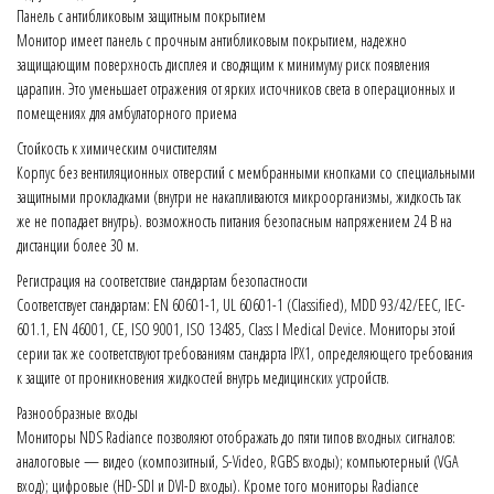
Панель с антибликовым защитным покрытием
Монитор имеет панель с прочным антибликовым покрытием, надежно
защищающим поверхность дисплея и сводящим к минимуму риск появления
царапин. Это уменьшает отражения от ярких источников света в операционных и
помещениях для амбулаторного приема
Стойкость к химическим очистителям
Корпус без вентиляционных отверстий с мембранными кнопками со специальными
защитными прокладками (внутри не накапливаются микроорганизмы, жидкость так
же не попадает внутрь). возможность питания безопасным напряжением 24 В на
дистанции более 30 м.
Регистрация на соответствие стандартам безопастности
Соответствует стандартам: EN 60601-1, UL 60601-1 (Classified), MDD 93/42/EEC, IEC-
601.1, EN 46001, CE, ISO 9001, ISO 13485, Class I Medical Device. Мониторы этой
серии так же соответствуют требованиям стандарта IPX1, определяющего требования
к защите от проникновения жидкостей внутрь медицинских устройств.
Разнообразные входы
Мониторы NDS Radiance позволяют отображать до пяти типов входных сигналов:
аналоговые — видео (композитный, S-Video, RGBS входы); компьютерный (VGA
вход); цифровые (HD-SDI и DVI-D входы). Кроме того мониторы Radiance