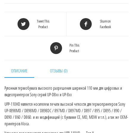
Tweet This
Share on
Product
Facebook
Pin This
Product
ОПИСАНИЕ
ОТЗЫВЫ (0)
Рулонная термобумага высокого разрешения шириной 110 мм для цифровых и
видеопринтеров Sony серий UP-D8xx и UP-8xx
UPP-110HD является носителем печати высокой четкости для термопринтеров Sony
UP-X898MD / D898MD / D898DC / 897MD / D897MD / D897 / 895 / D895 / 890 /
D890 / 860 / D860. и их модификаций (с буквами CE, MD, MDW и т.п.), а так же OEM-
принтеров Aloca.