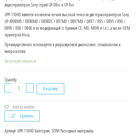
видеопринтеров Sony серий UP-D8xx и UP-8xx
UPP-110HD является носителем печати высокой четкости для термопринтеров Sony
UP-X898MD / D898MD / D898DC / 897MD / D897MD / D897 / 895 / D895 / 890 /
D890 / 860 / D860 и их модификаций (с буквами CE, MD, MDW и т.п.), а так же OEM-
принтеров Aloca.
Преимущественно используется в ультразвуковой диагностике, стоматологии и
микроскопии.
Доступно для предзаказа
Quantity:
Количество
-
+
В корзину
Бумага,
High
Density
Add to wishlist
Sony
Сравнить
UPP-
110HD
Артикул:
UPP-110HD
Категория:
SONY Расходные материалы