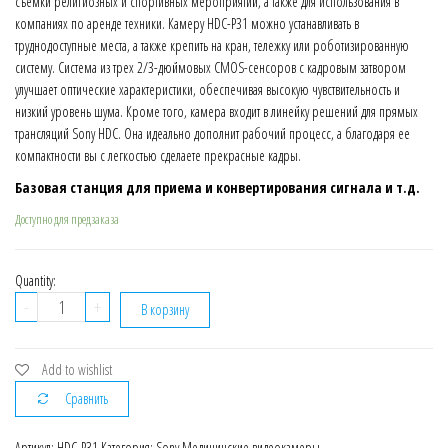
съемки религиозных и спортивных мероприятий, а также для использования в
компаниях по аренде техники. Камеру HDC-P31 можно устанавливать в
труднодоступные места, а также крепить на кран, тележку или роботизированную
систему. Система из трех 2/3-дюймовых CMOS-сенсоров с кадровым затвором
улучшает оптические характеристики, обеспечивая высокую чувствительность и
низкий уровень шума. Кроме того, камера входит в линейку решений для прямых
трансляций Sony HDC. Она идеально дополнит рабочий процесс, а благодаря ее
компактности вы с легкостью сделаете прекрасные кадры.
Базовая станция для приема и конвертирования сигнала и т.д.
Доступно для предзаказа
Quantity:
Количество
-
+
В корзину
HDC-
P31
Компактная
Add to wishlist
системная
Сравнить
HD-
камера
Артикул:
HDC-P31
Категория:
Sony Медицинские видеокамеры