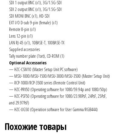
SDI 1 output BNC (x1), 3G/1.5G-SDI
SDI 2 output BNC (x1), 3G/1.5G-SDI
SDI MONI BNC (x1), HD-SDI
EXT I/O D-sub 9-pin (female) (x1)
Remote 8-pin (x1)
Lens 12-pin (x1)
LAN RJ-45 (x1), 10BASE-T, 100BASE-TX
Supplied accessories
Tally number plate (1set), CD-ROM (1)
Optional Accessories
— HZC-CSM10 (Master Setup Unit PC software)
— MSU-1000/MSU-1500/MSU-3000/MSU-3500 (Master Setup Unit)
— RCP-1000/RCP-3500 series (Remote Control Unit)
— HZC-PRV50 (Operating software for 1080/59.94p and 1080/50p)
— HZC-PSF50 (Operating software for 1080/23.98PsF, 24PsF, 25PsF,
and 29.97PsF)
— HZC-UG50 (Operation software for User Gamma/RGB444)
Похожие товары