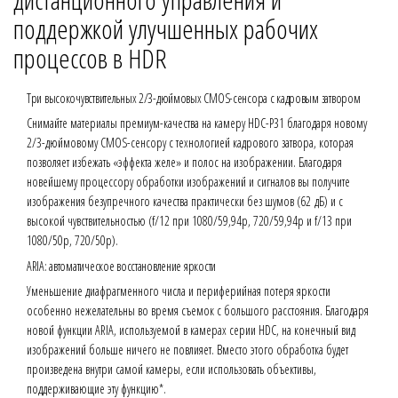
поддержкой улучшенных рабочих
процессов в HDR
Три высокочувствительных 2/3-дюймовых CMOS-сенсора с кадровым затвором
Снимайте материалы премиум-качества на камеру HDC-P31 благодаря новому
2/3-дюймовому CMOS-сенсору с технологией кадрового затвора, которая
позволяет избежать «эффекта желе» и полос на изображении. Благодаря
новейшему процессору обработки изображений и сигналов вы получите
изображения безупречного качества практически без шумов (62 дБ) и с
высокой чувствительностью (f/12 при 1080/59,94p, 720/59,94p и f/13 при
1080/50p, 720/50p).
ARIA: автоматическое восстановление яркости
Уменьшение диафрагменного числа и периферийная потеря яркости
особенно нежелательны во время съемок с большого расстояния. Благодаря
новой функции ARIA, используемой в камерах серии HDC, на конечный вид
изображений больше ничего не повлияет. Вместо этого обработка будет
произведена внутри самой камеры, если использовать объективы,
поддерживающие эту функцию*.