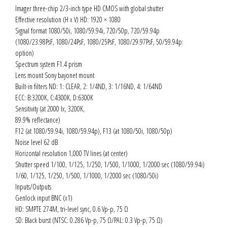
Imager three-chip 2/3-inch type HD CMOS with global shutter
Effective resolution (H x V) HD: 1920 × 1080
Signal format 1080/50i, 1080/59.94i, 720/50p, 720/59.94p
(1080/23.98PsF, 1080/24PsF, 1080/25PsF, 1080/29.97PsF, 50/59.94p:
option)
Spectrum system F1.4 prism
Lens mount Sony bayonet mount
Built-in filters ND: 1: CLEAR, 2: 1/4ND, 3: 1/16ND, 4: 1/64ND
ECC: B:3200K, C:4300K, D:6300K
Sensitivity (at 2000 lx, 3200K,
89.9% reflectance)
F12 (at 1080/59.94i, 1080/59.94p), F13 (at 1080/50i, 1080/50p)
Noise level 62 dB
Horizontal resolution 1,000 TV lines (at center)
Shutter speed 1/100, 1/125, 1/250, 1/500, 1/1000, 1/2000 sec (1080/59.94i)
1/60, 1/125, 1/250, 1/500, 1/1000, 1/2000 sec (1080/50i)
Inputs/Outputs
Genlock input BNC (x1)
HD: SMPTE 274M, tri-level sync, 0.6 Vp-p, 75 Ω
SD: Black burst (NTSC: 0.286 Vp-p, 75 Ω/PAL: 0.3 Vp-p, 75 Ω)