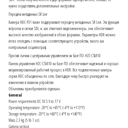
нужно осуществлять дополнительные настройки.
Передача метаданных SR Live
Камера HDC-P31 также поддерживает передачу метаданных SR Live. Эта функция
встроена в сигнал SDI, и, как отмечают видеоинженеры, она обеспечивает
высокое качество изображений в обоих форматах. Параметры HDR можно
легко отследить с помощью соответствующего устройства, такого как
контрольный осциллограф.
Простая съемка с центральным управлением на базе ПО: HZC-CSM10
Панель управления HZC-CSM10 на базе ПО обеспечивает надежный и хорошо
визуализированный рабочий процесс в HDR. Все подключенные камеры
серии HDC объединены по сети, благодаря чему быстро реагируют на
изменения в главном устройстве.
Объективы приобретаются отдельно.
General
Power requirements DC 10.5 V to 17 V
Operating temperature -20°C to +45°C (-4°F to +113°F)
Storage temperature -20°C to +60°C (-4°F to +140°F)
Mass 2.3 kg (5 lb 1 oz)
Camera section