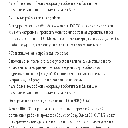
* Для более подробной информации обратитесь в ближайшее
представительство по продажам компании Sony.
Быстрая настройка с веб-интерфейсом
Благодаря технологии Web Access камеры HDC-P31 вы сможете через сеть
изменять настройки и проводить мониторинг состояния устройства, а также
обновлять встроенное ПО. Меняйте настройки камеры, не перемещая ее. Это
особенно удобно, если она установлена в труднодоступном месте.
RBF: дистанционная настройка заднего фокуса
С помощью центрального блока управления или панели дистанционного
управления можно удаленно настроить задний фокус в объективах,
поддерживающих эту функцию*. Она поможет не только проверить и
настроить задний фокус, но и сэкономит ваше время.
* Для более подробной информации обратитесь в ближайшее
представительство по продажам компании Sony.
Одновременное производство контента в HDR и SDR (SR Live)
Камера HDC-P31 разработана в соответствии с передовой системой
организации рабочих процессов SR Live от Sony. Выход SDI OUT 1/2 может
одновременно выводить сигналы HDR и SDR, при этом используя усиление
SDR. Чтобы получить контент в двух форматах одновременно, больше не