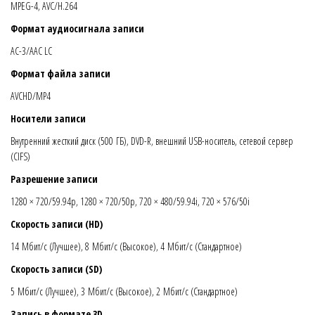
MPEG-4, AVC/H.264
Формат аудиосигнала записи
AC-3/AAC LC
Формат файла записи
AVCHD/MP4
Носители записи
Внутренний жесткий диск (500 ГБ), DVD-R, внешний USB-носитель, сетевой сервер
(CIFS)
Разрешение записи
1280 × 720/59.94p, 1280 × 720/50p, 720 × 480/59.94i, 720 × 576/50i
Скорость записи (HD)
14 Мбит/с (Лучшее), 8 Мбит/с (Высокое), 4 Мбит/с (Стандартное)
Скорость записи (SD)
5 Мбит/с (Лучшее), 3 Мбит/с (Высокое), 2 Мбит/с (Стандартное)
Запись в формате 3D