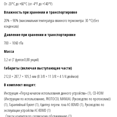
От -20°C до +60°C (от -4°F до +140°F)
Влажность при хранении и транспортировке
20% – 90% (максимальная температура влажного термометра: 30 °C)(без
конденсата)
Давление при хранении и транспортировке
700 – 1060 гПа
Масса
3,2 кг (7 фунтов 0,88 унций)
Габариты (включая выступающие части)
212,0 × 287,7 × 105,5 мм (8 3/8 × 11 3/8 × 4 1/4 дюймов)
В комплект входят:
Инструкция «Перед началом использования данного устройства» (1), CD-ROM
(Инструкции по использованию, PROTOCOL MANUAL (Руководство по протоколам))
(1), Гарантийный буклет (1), Адаптер перем. тока AC-80MD (1), Руководство по
эксплуатации устройства AC-80MD (1)
, Список контактов по сервисному обслуживанию (1)