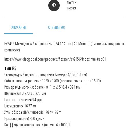
Pin This
Product
ОПИСАНИЕ
ОТЗЫВЫ (0)
EV2456 Медицинский монитор Eizo 24.1″ Color LCD Monitor ( настольная подставка в
комплекте)
https://www.eizoglobal.com/products/flexscan/ev2456/index.html#tab01
Тип
IPS
Светодиодный индикатор подсветки Размер 24,1 «(61,1 см)
Собственное разрешение 1920 x 1200 (соотношение сторон 16:10)
Размер видимого изображения (H x V) 518,4 x 324 мм
Шаг пикселя 0,270 x 0,270 мм
Плотность пикселей 94 ppi
Цвета дисплея 16,77 млн
Углы обзора (H/V, типовой) 178 °/178 °
Яркость (типовая) 350 кд/м2
Коэффициент контрастности (типичный) 1000:1