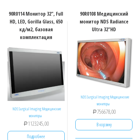
90R0114 Монитор 32″, Full
90R0108 Медицинский
HD, LED, Gorilla Glass, 650
монитор NDS Radiance
кд/м2, базовая
Ultra 32″HD
комплектация
NDS Surgical Imaging Медицинские
мониторы
NDS Surgical Imaging Медицинские
756678,00
Р
мониторы
1123245,00
В корзину
Р
Подробнее