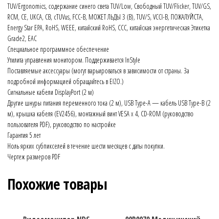
TUV/Ergonomics, содержание синего света TUV/Low, Свободный TUV/Flicker, TUV/GS,
RCM, CE, UKCA, CB, cTUVus, FCC-B, МОЖЕТ ЛЬДЫ 3 (B), TUV/S, VCCI-B, ПОЖАЛУЙСТА,
Energy Star EPA, RoHS, WEEE, китайский RoHS, CCC, китайская энергетическая Этикетка
Grade2, EAC
Специальное программное обеспечение
Утилита управления монитором. Поддерживается InStyle
Поставляемые аксессуары (могут варьироваться в зависимости от страны. За
подробной информацией обращайтесь в EIZO.)
Сигнальные кабели DisplayPort (2 м)
Другие шнуры питания переменного тока (2 м), USB Type-A — кабель USB Type-B (2
м), крышка кабеля (EV2456), монтажный винт VESA x 4, CD-ROM (руководство
пользователя PDF), руководство по настройке
Гарантия 5 лет
Ноль ярких субпикселей в течение шести месяцев с даты покупки.
Чертеж размеров PDF
Похожие товары