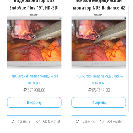
Видеомонитор NDS
90R0070 Медицинский
EndoVue Plus 19″, HD-SDI
монитор NDS Radiance 42
NDS Surgical Imaging Медицинские
NDS Surgical Imaging Медицинские
мониторы
мониторы
371908,00
854342,00
Р
Р
В корзину
В корзину
Сравнить
Add to wishlist
Сравнить
Add to wishlist