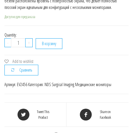
безели расположены вровень с поверхностью экрана, что делает полностью
плоский экран идеальным для конфигураций с несколькими мониторами.
Доступно для предзаказа
Quantity:
Количество
-
+
В корзину
EV2456
Медицинский
монитор
Add to wishlist
Eizo
Сравнить
24.1"
Color
Артикул:
EV2456
Категория:
NDS Surgical Imaging Медицинские мониторы
LCD
Monitor
Tweet This
Share on
Product
Facebook