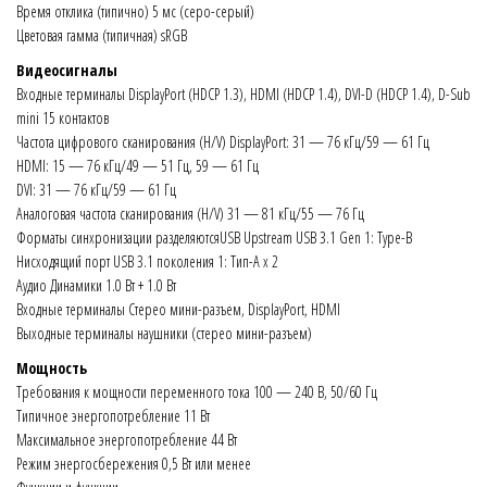
Время отклика (типично) 5 мс (серо-серый)
Цветовая гамма (типичная) sRGB
Видеосигналы
Входные терминалы DisplayPort (HDCP 1.3), HDMI (HDCP 1.4), DVI-D (HDCP 1.4), D-Sub
mini 15 контактов
Частота цифрового сканирования (H/V) DisplayPort: 31 — 76 кГц/59 — 61 Гц
HDMI: 15 — 76 кГц/49 — 51 Гц, 59 — 61 Гц
DVI: 31 — 76 кГц/59 — 61 Гц
Аналоговая частота сканирования (H/V) 31 — 81 кГц/55 — 76 Гц
Форматы синхронизации разделяютсяUSB Upstream USB 3.1 Gen 1: Type-B
Нисходящий порт USB 3.1 поколения 1: Тип-A x 2
Аудио Динамики 1.0 Вт + 1.0 Вт
Входные терминалы Стерео мини-разъем, DisplayPort, HDMI
Выходные терминалы наушники (стерео мини-разъем)
Мощность
Требования к мощности переменного тока 100 — 240 В, 50/60 Гц
Типичное энергопотребление 11 Вт
Максимальное энергопотребление 44 Вт
Режим энергосбережения 0,5 Вт или менее