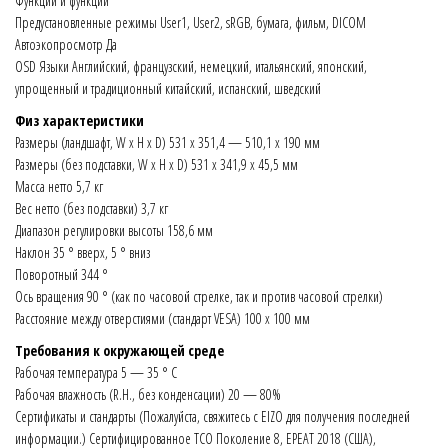
Функции и функции
Предустановленные режимы User1, User2, sRGB, бумага, фильм, DICOM
Автоэкопросмотр Да
OSD Языки Английский, французский, немецкий, итальянский, японский,
упрощенный и традиционный китайский, испанский, шведский
Физ характеристики
Размеры (ландшафт, W x H x D) 531 x 351,4 — 510,1 x 190 мм
Размеры (без подставки, W x H x D) 531 x 341,9 x 45,5 мм
Масса нетто 5,7 кг
Вес нетто (без подставки) 3,7 кг
Диапазон регулировки высоты 158,6 мм
Наклон 35 ° вверх, 5 ° вниз
Поворотный 344 °
Ось вращения 90 ° (как по часовой стрелке, так и против часовой стрелки)
Расстояние между отверстиями (стандарт VESA) 100 x 100 мм
Требования к окружающей среде
Рабочая температура 5 — 35 ° C
Рабочая влажность (R.H., без конденсации) 20 — 80%
Сертификаты и стандарты (Пожалуйста, свяжитесь с EIZO для получения последней
информации.) Сертифицированное TCO Поколение 8, EPEAT 2018 (США),