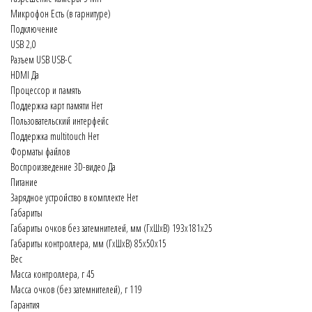
Микрофон Есть (в гарнитуре)
Подключение
USB 2,0
Разъем USB USB-C
HDMI Да
Процессор и память
Поддержка карт памяти Нет
Пользовательский интерфейс
Поддержка multitouch Нет
Форматы файлов
Воспроизведение 3D-видео Да
Питание
Зарядное устройство в комплекте Нет
Габариты
Габариты очков без затемнителей, мм (ГхШхВ) 193х181х25
Габариты контроллера, мм (ГхШхВ) 85x50x15
Вес
Масса контроллера, г 45
Масса очков (без затемнителей), г 119
Гарантия