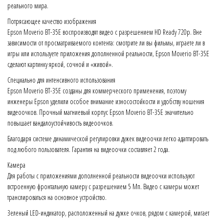
реального мира.
Потрясающее качество изображения
Epson Moverio BT-35E воспроизводят видео с разрешением HD Ready 720p. Вне
зависимости от просматриваемого контента: смотрите ли вы фильмы, играете ли в
игры или используете приложения дополненной реальности, Epson Moverio BT-35E
сделают картинку яркой, сочной и «живой».
Специально для интенсивного использования
Epson Moverio BT-35E созданы для коммерческого применения, поэтому
инженеры Epson уделили особое внимание износостойкости и удобству ношения
видеоочков. Прочный магниевый корпус Epson Moverio BT-35E значительно
повышает вандалоустойчивость видеоочков.
Благодаря системе динамической регулировки дужек видеоочки легко адаптировать
под любого пользователя. Гарантия на видеоочки составляет 2 года.
Камера
Для работы с приложениями дополненной реальности видеоочки используют
встроенную фронтальную камеру с разрешением 5 Мп. Видео с камеры может
транслироваться на основное устройство.
Зеленый LED-индикатор, расположенный на дужке очков, рядом с камерой, мигает