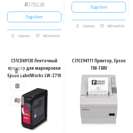
27352,00
Р
Подробнее
Подробнее
Сравнить
Add to wishlist
Сравнить
Add to wishlist
C51CD69130 Ленточный
C31CE94111 Принтер, Epson
принтер для маркировки
TM-T88V
Epson LabelWorks LW-Z710