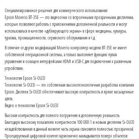
Специализированное решение для коммерческого использования
Epson Moverio BT-35E — это видеоочки со встроенными прозрачными дисплеями,
которые позволяют работать с приложениями дополненной реальности и могут
использоваться в качестве «дублирующего экрана» в сфере медицины, культуры,
туризма, промышленности, сервисного обслуживания и т.д.
В отличие от других модификаций Moverio контроллер модели BT-35E не имеет
собственной операционной системы, а только выполняет функцию пульта
управления и оснащен интерфейсами HDMI и USB-C для подключения к различным
устройствам.
Технология Epson Si-OLED
Технология Si-OLED — это собственная высокотехнологичная разработка компании
Epson. Дисплеи Si-OLED обеспечивают высокую контрастность и яркие насыщенные
цвета.
Видео о технологии Epson Si-OLED
Высокая контрастность для полного погружения в дополненную реальность
Благодаря высокому показателю контрастности 100 000:1 и новым дисплеям Si-OLED
незадействованная в данный момент часть экрана становится полностью прозрачной.
Проецируемый цифровой контент гармонично накладывается поверх объектов