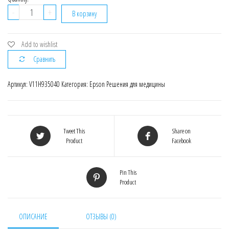
Количество
-
+
В корзину
V11H935040
Видеоочки
Epson
Add to wishlist
Moverio
Сравнить
BT-
35E
Артикул:
V11H935040
Категория:
Epson Решения для медицины
Tweet This
Share on
Product
Facebook
Pin This
Product
ОПИСАНИЕ
ОТЗЫВЫ (0)