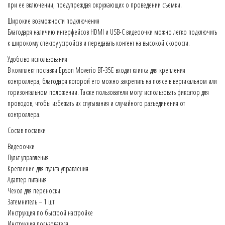
при ее включении, предупреждая окружающих о проведении съемки.
Широкие возможности подключения
Благодаря наличию интерфейсов HDMI и USB-C видеоочки можно легко подключить
к широкому спектру устройств и передавать контент на высокой скорости.
Удобство использования
В комплект поставки Epson Moverio BT-35E входит клипса для крепления
контроллера, благодаря которой его можно закрепить на поясе в вертикальном или
горизонтальном положении. Также пользователи могут использовать фиксатор для
проводов, чтобы избежать их спутывания и случайного разъединения от
контроллера.
Состав поставки
Видеоочки
Пульт управления
Крепление для пульта управления
Адаптер питания
Чехол для переноски
Затемнитель – 1 шт.
Инструкция по быстрой настройке
Инструкция пользователя