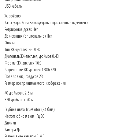
USB-кабель
Устройство
Класс устройства Бинокулярные прозрачные видеоочки
Регулировка дужек Нет
Док-станция (опционально) Нет
Оптика
Тип ЖК-дисплея Si-OLED
Диагональ ЖК-дисплея, дюймов 0.43
Формат ЖК-дисплея 16:9
Разрешение ЖК-дисплея 1280х720
Поле зрения, градусов 23
Размер воспринимаемого изображения
40 дюймов с 2,5 м
320 дюймов с 20 м
Глубина цвета TrueColor (24 бита)
Частота обновления, Гц 30
Датчики
Камера Да
Разрешение камеры 5 МП