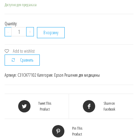
Доступно для предзаказа
Quantity:
Количество
-
+
В корзину
C31CH77102
Epson
ColorWorks
Add to wishlist
CW-
Сравнить
C6500Ae
–
Артикул:
C31CH77102
Категория:
Epson Решения для медицины
полноцветный
принтер
этикеток
со
Tweet This
Share on
встроенным
Product
Facebook
автоотрезчиком
Pin This
Product