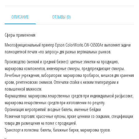
ОПИСАНИЕ
ОТЗЫВЫ (0)
Сферы применения
Многофункциональный принтер Epson ColorWorks CW-C6500Ae выполняет задачи
полноцветной печати «по запросу» для разных вертикальных рынков.
Производство (мелкий и средний бизнес): цветные этикетки на продукцию,
маркировка компонентов, инвентарные стикеры, предупреждающие стикеры.
Лечебные учреждения, лаборатории: маркировка пробирок, мешков для хранения
крови, рентгеновских снимков. Отпечатки стойки к низким температурам и
повышенной влажности.
Фармацевтика: маркировка лекарственных средств при индивидуальной расфасовке,
маркировка лекарственных средств при изготовлении по рецепту.
Организация мероприятий: входные билеты, именные бейджи
Розничная торговля: красочные купоны, яркие ценники со скидками, спецификации
товара для размещения на полке с продукцией.
Транспорт и логистика: билеты, багажные бирки, маркировка грузов.