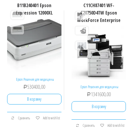
B11B240401 Epson
C11CH87401 WF-
Expression 12000XL
C20750D4TW Epson
WorkForce Enterprise
Epson Решения для медицины
530400,00
Epson Решения для медицины
Р
1341600,00
Р
В корзину
В корзину
Сравнить
Add to wishlist
Сравнить
Add to wishlist