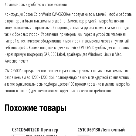
Компактность и удобство в использовании
Конструкция Epson ColorWorks CW-C6500Ae продумана до мелочей, чтобы работать
с принтером было максимально удобно. Замена картриджей, настройка печати
могут выполняться с фронтальной стороны, а замена рулона возможна как спереди,
так и с боковых сторон. Управление принтером или парком устройств, удаленная
настройка, техническое обслуживание и мониторинг возможны через интуитивный
веб-интерфейс. Кроме того, все модели линейки CW-С6500 удобны для интеграции
через прямую поддержку SAP, ESC Label, драйверы для Windows, Linux и Mac.
Качество печати
CW-C6500Ae предлагает пользователю различные режимы печати с максимальным
разрешением до 1200×1200 dpi, полноцветную печать в стандартной комплектации,
а также функциональность подбора цветов (ICC профилирование и утилита настройки
спотовых цветов) для впечатляющих, эффектных этикеток по требованию.
Похожие товары
C31CD54012CD Принтер
C51CD69130 Ленточный