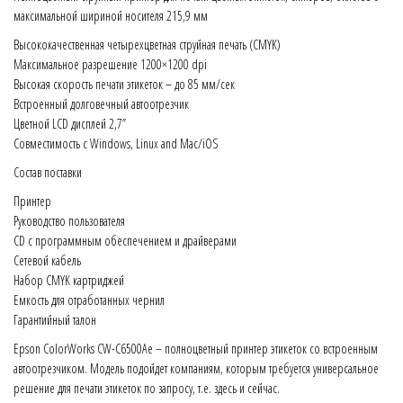
максимальной шириной носителя 215,9 мм
Высококачественная четырехцветная струйная печать (CMYK)
Максимальное разрешение 1200×1200 dpi
Высокая скорость печати этикеток – до 85 мм/сек
Встроенный долговечный автоотрезчик
Цветной LCD дисплей 2,7”
Совместимость с Windows, Linux and Mac/iOS
Состав поставки
Принтер
Руководство пользователя
CD с программным обеспечением и драйверами
Сетевой кабель
Набор CMYK картриджей
Емкость для отработанных чернил
Гарантийный талон
Epson ColorWorks CW-C6500Ae – полноцветный принтер этикеток со встроенным
автоотрезчиком. Модель подойдет компаниям, которым требуется универсальное
решение для печати этикеток по запросу, т.е. здесь и сейчас.