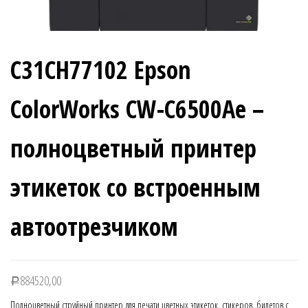
C31CH77102 Epson
ColorWorks CW-C6500Ae –
полноцветный принтер
этикеток со встроенным
автоотрезчиком
884520,00
Р
Полноцветный струйный принтер для печати цветных этикеток, стикеров, билетов с