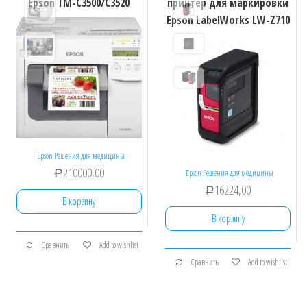
Epson TM-C3500/С3520
принтер для маркировки
Epson LabelWorks LW-Z710
Epson Решения для медицины
210000,00
Epson Решения для медицины
Р
16224,00
Р
В корзину
В корзину
Сравнить
Add to wishlist
Сравнить
Add to wishlist