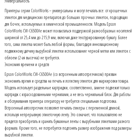
Универсальность
Принтеры серии ColorWorks – универсальны и могут печатать все: от крошечных
этикеток для медицинских препаратов до больших прочных этикеток, подходящих
для бочек, используемых в химической промышленности. Модель Epson
ColorWorks CW-C6500Ae может похвастаться поддержкой разнообразных носителей
шириной от 25,4 мм до 215,9 мм, включая даже текстурированную бумагу. Более
того, сама этикетка может быть любой формы, благодаря инновационному
подвижному датчику вырубной этикетки использование черной метки или этикеток с
облоем (2-ая высечка) не требуется.
Экономия времени и средств
Epson ColorWorks CW-C6500Ae (со встроенным автоотрезчиком) призван
экономить время и средства на печать и логистику этикеток для маркировки товара.
Модель использует раздельные картриджи, соответственно, замене подлежит только
картридж с израсходованными чернилами, а не весь чернильный блок. Для работы
и обслуживания принтера оператору не требуется специальная подготовка.
Встроенный автоотрезчик позволяет печатать стикеры с переменной длиной,
используя непрерывную этикеточную ленту. Это означает, что пользователю не
придется приобретать и хранить бумажные ленты с вырубными этикетками разного
формата. Кроме того, не потребуется подгонять размер изображения под размеры
вырубной этикетки.