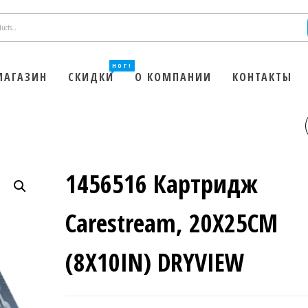
HOT!
МАГАЗИН
СКИДКИ
О КОМПАНИИ
КОНТАКТЫ
8084485 ПЛАСТИКОВЫЙ
КАРТРИДЖ 125SH 25X30C
1456516 Картридж
(10X12IN)
Carestream, 20X25CM
(8X10IN) DRYVIEW