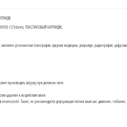
АРТРИДЖ
DV5950 (125sheets, ПЛАСТИКОВЫЙ КАРТРИДЖ).
магнитно-резонансная томография, ядерная медицина, ультразвук, радиография, цифрова
оляет производить загрузку при дневном свете.
тив царапин и воздействия влаги.
 негатоскопе. Также, не рекомендуется деформация плёнки такая как: давление, сгибание,