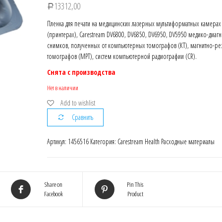
13312,00
Р
Пленка для печати на медицинских лазерных мультиформатных камерах
(принтерах), Carestream DV6800, DV6850, DV6950, DV5950 медико-диагн
снимков, полученных от компьютерных томографов (КТ), магнитно-р
томографов (МРТ), систем компьютерной радиографии (CR).
Снята с производства
Нет в наличии
Add to wishlist
Сравнить
Артикул:
1456516
Категория:
Carestream Health Расходные материалы
Share on
Pin This
Facebook
Product