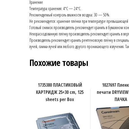
Хранение
Температура хранения: 4*C — 24*C.
Рекомендуемый контроль влажности воздуха: 30 — 50%.
Не рекомендуется: хранение плёнки при температуре превышающей 
Готовый снимок производитель рекомендует хранить в бумажном кон
Неизрасходованную плёнку производитель рекомендует хранить в вер
Производитель рекомендует хранить рентгеновскую плёнку в специал
лучей, гамма-лучей или любого другого проникающего излучения. Т
Похожие товары
1735380 ПЛАСТИКОВЫЙ
1027697 Плен
КАРТРИДЖ 25×30 cm, 125
печати DRYVIEW
sheets per Box
ПАЧКА