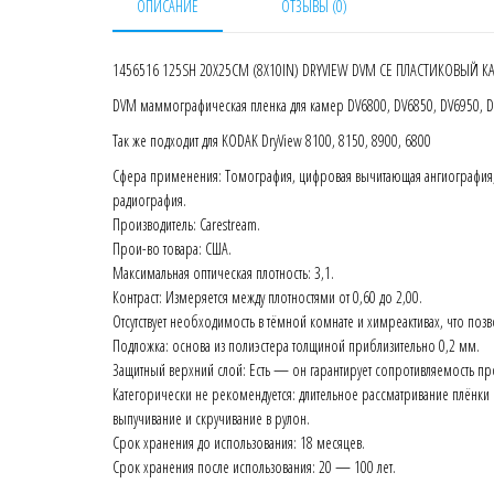
ОПИСАНИЕ
ОТЗЫВЫ (0)
1456516 125SH 20X25CM (8X10IN) DRYVIEW DVM CE ПЛАСТИКОВЫЙ К
DVM маммографическая пленка для камер DV6800, DV6850, DV6950, 
Так же подходит для KODAK DryView 8100, 8150, 8900, 6800
Сфера применения: Томография, цифровая вычитающая ангиография, 
радиография.
Производитель: Carestream.
Прои-во товара: США.
Максимальная оптическая плотность: 3,1.
Контраст: Измеряется между плотностями от 0,60 до 2,00.
Отсутствует необходимость в тёмной комнате и химреактивах, что позв
Подложка: основа из полиэстера толщиной приблизительно 0,2 мм.
Защитный верхний слой: Есть — он гарантирует сопротивляемость про
Категорически не рекомендуется: длительное рассматривание плёнки в
выпучивание и скручивание в рулон.
Срок хранения до использования: 18 месяцев.
Cрок хранения после использования: 20 — 100 лет.