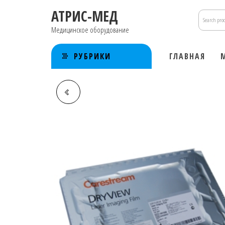
Перейти
АТРИС-МЕД
к
содержимому
Медицинское оборудование
РУБРИКИ
ГЛАВНАЯ
1918242 ПЛАСТИКОВЫЙ
КАРТРИДЖ DVM
CARESTREAM 28Х35CM