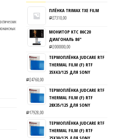
ПЛЁНКА TRIMAX TXE FILM
27310,00
Р
остических
езонансных
МОНИТОР KTC 86C20
ДИАГОНАЛЬ 86″
2000000,00
Р
ТЕРМОПЛЁНКА JUDCARE RTF
THERMAL FILM (F) RTF
35Х43/125 ДЛЯ SONY
24760,00
Р
ТЕРМОПЛЁНКА JUDCARE RTF
THERMAL FILM (F) RTF
28Х35/125 ДЛЯ SONY
17928,00
Р
ТЕРМОПЛЁНКА JUDCARE RTF
THERMAL FILM (F) RTF
25Х30/125 ДЛЯ SONY