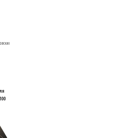
овских
ля
100