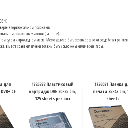
35*С.
верте в горизонтальном положении.
тикальном положении упаковки (на торце).
ьном сухом и прохладном месте. Место должно быть экранировано от воздействия рентген
акже, в месте хранения плёнки должны быть исключены химические пары.
ка для
1735372 Пластиковый
1736081 Пленка д
 DVB+ CE
картридж DVE 20×25 cm,
печати 35×43 cm, 
125 sheets per box
sheets