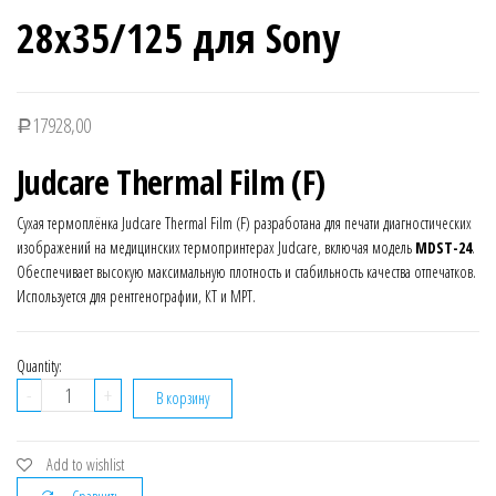
28х35/125 для Sony
17928,00
Р
Judcare Thermal Film (F)
Сухая термоплёнка Judcare Thermal Film (F) разработана для печати диагностических
изображений на медицинских термопринтерах Judcare, включая модель
MDST-24
.
Обеспечивает высокую максимальную плотность и стабильность качества отпечатков.
Используется для рентгенографии, КТ и МРТ.
Quantity:
Количество
-
+
В корзину
Термоплёнка
Judcare
RTF
Add to wishlist
Thermal