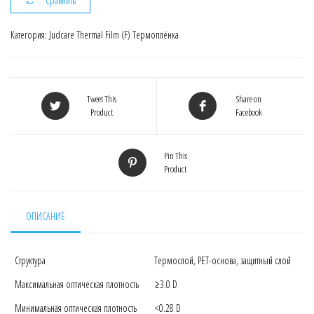
Сравнить
Film
(F)
Категория:
Judcare Thermal Film (F) Термоплёнка
RTF
28х35/125
для
Sony
Tweet This
Share on
Product
Facebook
Pin This
Product
ОПИСАНИЕ
Структура
Термослой, PET-основа, защитный слой
Максимальная оптическая плотность
≥3.0 D
Минимальная оптическая плотность
<0.28 D