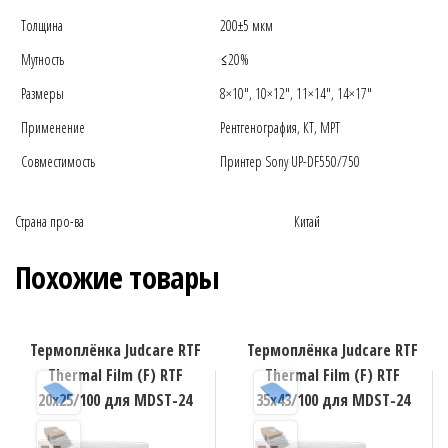
Толщина
200±5 мкм
Мутность
≤20%
Размеры
8×10″, 10×12″, 11×14″, 14×17″
Применение
Рентгенография, КТ, МРТ
Совместимость
Принтер Sony UP-DF550/750
Страна про-ва Китай
Похожие товары
Термоплёнка Judcare RTF
Термоплёнка Judcare RTF
Thermal Film (F) RTF
Thermal Film (F) RTF
20х25/100 для MDST-24
35х43/100 для MDST-24