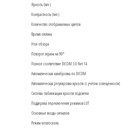
Яркость (тип.)
Контрастность (тип.)
Количество отображаемых цветов
Время отклика
Угол обзора
Поворот экрана на 90°
Полное соответствие DICOM 3.0 Part 14
Автоматическая калибровка по DICOM
Автоматическая регулировка яркости (с учётом освещённости)
Система стабилизации яркости подсветки
Поддержка переключения режимов LUT
Основные входы сигналов
Режим негатоскопа