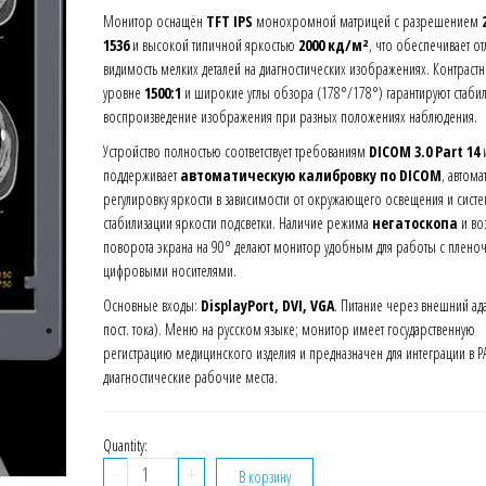
Монитор оснащён
TFT IPS
монохромной матрицей с разрешением
1536
и высокой типичной яркостью
2000 кд/м²
, что обеспечивает о
видимость мелких деталей на диагностических изображениях. Контрастн
уровне
1500:1
и широкие углы обзора (178°/178°) гарантируют стаби
воспроизведение изображения при разных положениях наблюдения.
Устройство полностью соответствует требованиям
DICOM 3.0 Part 14
поддерживает
автоматическую калибровку по DICOM
, автом
регулировку яркости в зависимости от окружающего освещения и систе
стабилизации яркости подсветки. Наличие режима
негатоскопа
и во
поворота экрана на 90° делают монитор удобным для работы с плено
цифровыми носителями.
Основные входы:
DisplayPort, DVI, VGA
. Питание через внешний ада
пост. тока). Меню на русском языке; монитор имеет государственную
регистрацию медицинского изделия и предназначен для интеграции в P
диагностические рабочие места.
Quantity:
Количество
-
+
В корзину