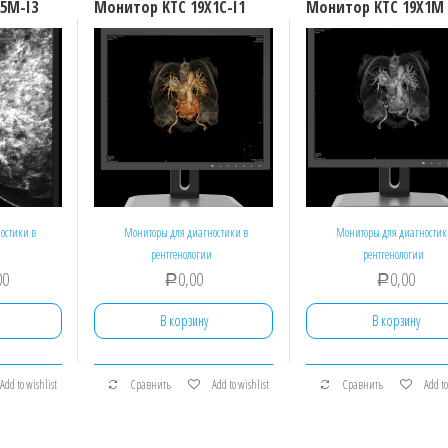
5M-I3
Монитор KTC 19X1C-I1
Монитор KTC 19X1M
остики в
Мониторы для диагностики в
Мониторы для диагностик
рентгенологии
рентгенологии
00
0,00
0,00
Р
Р
В корзину
В корзину
Add to wishlist
Сравнить
Add to wishlist
Сравнить
Add to