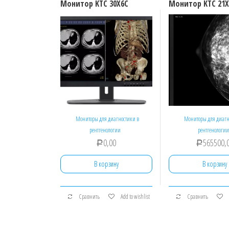
Монитор KTC 30X6C
Монитор KTC 21X
Мониторы для диагностики в
Мониторы для диагн
рентгенологии
рентгенологии
0,00
565500,
Р
Р
В корзину
В корзину
Сравнить
Add to wishlist
Сравнить