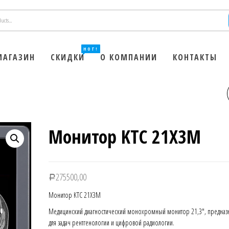
HOT!
МАГАЗИН
СКИДКИ
О КОМПАНИИ
КОНТАКТЫ
МОНИТОР KTC 21X5C-I2
Монитор KTC 21X3M
275500,00
Р
Монитор KTC 21X3M
Медицинский диагностический монохромный монитор 21,3″, предна
для задач рентгенологии и цифровой радиологии.