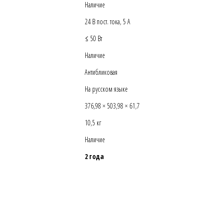
Наличие
24 В пост. тока, 5 А
≤ 50 Вт
Наличие
Антибликовая
На русском языке
376,98 × 503,98 × 61,7
10,5 кг
Наличие
2 года