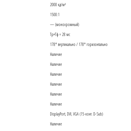
2000 кд/м²
1500:1
— (монохромный)
Тр+Тф = 28 мс
178° вертикально / 178° горизонтально
Наличие
Наличие
Наличие
Наличие
Наличие
Наличие
DisplayPort, DVI, VGA (15-конт. D-Sub)
Наличие