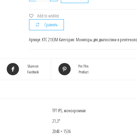
Монитор
KTC
21X3M
Add to wishlist
Сравнить
Артикул:
KTC 21X3M
Категория:
Мониторы для диагностики в рентгенол
Share on
Pin This
Facebook
Product
TFT IPS, монохромная
21,3″
2048 × 1536