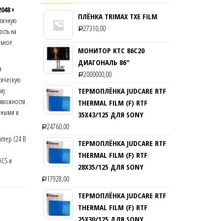
2048 ×
ПЛЁНКА TRIMAX TXE FILM
тличную
27310,00
Р
ость на
льное
МОНИТОР KTC 86C20
ДИАГОНАЛЬ 86″
и
2000000,00
Р
атическую
му
ТЕРМОПЛЁНКА JUDCARE RTF
зможности
THERMAL FILM (F) RTF
чными и
35Х43/125 ДЛЯ SONY
24760,00
Р
птер (24 В
ТЕРМОПЛЁНКА JUDCARE RTF
THERMAL FILM (F) RTF
ACS и
28Х35/125 ДЛЯ SONY
17928,00
Р
ТЕРМОПЛЁНКА JUDCARE RTF
THERMAL FILM (F) RTF
25Х30/125 ДЛЯ SONY