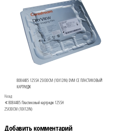
8084485 125SH 25X30CM (10X12IN) DVM CE ПЛАСТИКОВЫЙ
КАРТРИДЖ
Навигация
Предыдущая
Назад
запись
8084485 Пластиковый картридж 125SH
по
25X30CM (10X12IN)
записям
Добавить комментарий