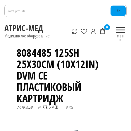
Перейти
к
содержимому
АТРИС-МЕД
0
Медицинское оборудование
МЕН
Ю
8084485 125SH
25X30CM (10X12IN)
DVM CE
ПЛАСТИКОВЫЙ
КАРТРИДЖ
27.10.2020
от
ATRIS-MED
0