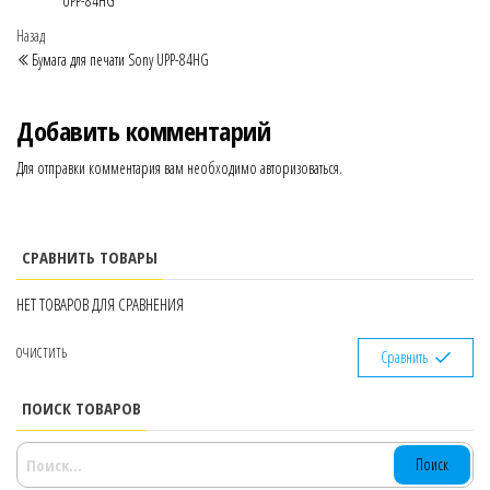
UPP-84HG
Навигация
Предыдущая
Назад
запись
Бумага для печати Sony UPP-84HG
по
записям
Добавить комментарий
Для отправки комментария вам необходимо
авторизоваться
.
СРАВНИТЬ ТОВАРЫ
НЕТ ТОВАРОВ ДЛЯ СРАВНЕНИЯ
ОЧИСТИТЬ
Сравнить
ПОИСК ТОВАРОВ
НАЙТИ: