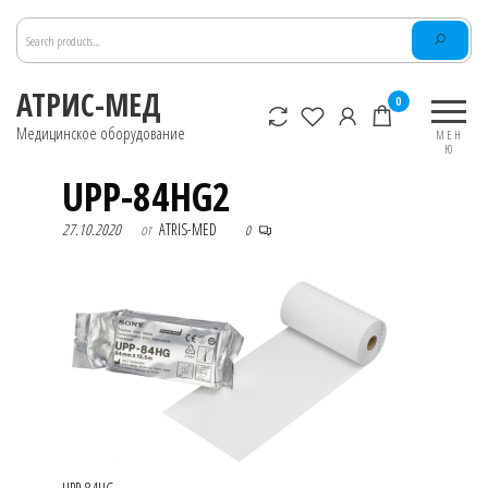
Перейти
к
содержимому
АТРИС-МЕД
0
Медицинское оборудование
МЕН
Ю
UPP-84HG2
27.10.2020
от
ATRIS-MED
0