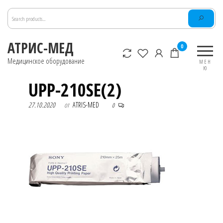
Перейти
к
содержимому
АТРИС-МЕД
0
Медицинское оборудование
МЕН
Ю
UPP-210SE(2)
27.10.2020
от
ATRIS-MED
0