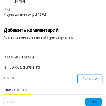
UPP-210SE
Навигация
Предыдущая
Назад
запись
Бумага для печати Sony, UPP-210SE
по
записям
Добавить комментарий
Для отправки комментария вам необходимо
авторизоваться
.
СРАВНИТЬ ТОВАРЫ
НЕТ ТОВАРОВ ДЛЯ СРАВНЕНИЯ
ОЧИСТИТЬ
Сравнить
ПОИСК ТОВАРОВ
НАЙТИ: