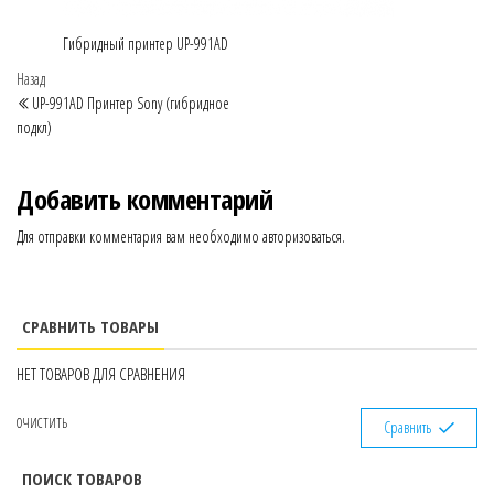
Гибридный принтер UP-991AD
Навигация
Предыдущая
Назад
запись
UP-991AD Принтер Sony (гибридное
по
подкл)
записям
Добавить комментарий
Для отправки комментария вам необходимо
авторизоваться
.
СРАВНИТЬ ТОВАРЫ
НЕТ ТОВАРОВ ДЛЯ СРАВНЕНИЯ
ОЧИСТИТЬ
Сравнить
ПОИСК ТОВАРОВ