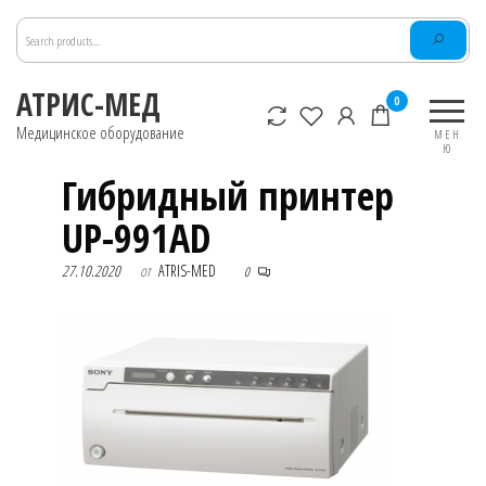
Перейти
к
содержимому
АТРИС-МЕД
0
Медицинское оборудование
МЕН
Ю
Гибридный принтер
UP-991AD
27.10.2020
от
ATRIS-MED
0