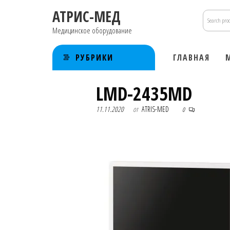
Перейти
АТРИС-МЕД
к
содержимому
Медицинское оборудование
РУБРИКИ
ГЛАВНАЯ
LMD-2435MD
11.11.2020
от
ATRIS-MED
0