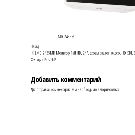
LMD-2435MD
Навигация
Предыдущая
Назад
запись
LMD-2435MD Монитор Full HD, 24″, входы аналог. видео, HD-SDI, D
по
Функции PnP/PbP
записям
Добавить комментарий
Для отправки комментария вам необходимо
авторизоваться
.